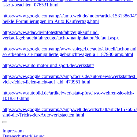
ist-zu-beachten_076531.html
https://www.google.com/amp/s/amp.welt.de/motor/article153138694/
heikle-Formulierungen-im-Auto-Kaufvertrag.html
https://www.adac.de/infotestrat/fahrzeugkauf-und-
verkauf/gebrauchtfahrzeuge/tacho-manipulation/default.aspx
https://www.google.com/amp/www.spiegel.de/auto/aktuell/tachomani
so-erkennen-sie-manipulierte-gebrauchtwagen-a-1187930-amp.html
https://www.auto-motor-und-sport.de/werkstatt/
https://www.google.com/amp/s/amp.focus.de/auto/news/werkstatttest-
viele-fehler-fielen-nicht-auf_aid_473951.html
https://www.autobild.de/artikel/werkstatt-pfusch-so-wehren-sie-sich-
1018310.html
https://www.google.com/amp/s/amp.welt.de/wirtschaft/article157605
sind-die-Tricks-der-Autowerkstaetten.html
Impressum
Datenschutzerklärung