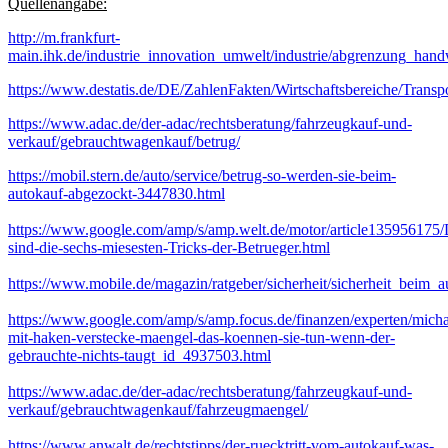
Quellenangabe:
http://m.frankfurt-
main.ihk.de/industrie_innovation_umwelt/industrie/abgrenzung_han
https://www.destatis.de/DE/ZahlenFakten/Wirtschaftsbereiche/Trans
https://www.adac.de/der-adac/rechtsberatung/fahrzeugkauf-und-
verkauf/gebrauchtwagenkauf/betrug/
https://mobil.stern.de/auto/service/betrug-so-werden-sie-beim-
autokauf-abgezockt-3447830.html
https://www.google.com/amp/s/amp.welt.de/motor/article135956175/
sind-die-sechs-miesesten-Tricks-der-Betrueger.html
https://www.mobile.de/magazin/ratgeber/sicherheit/sicherheit_beim_a
https://www.google.com/amp/s/amp.focus.de/finanzen/experten/mich
mit-haken-verstecke-maengel-das-koennen-sie-tun-wenn-der-
gebrauchte-nichts-taugt_id_4937503.html
https://www.adac.de/der-adac/rechtsberatung/fahrzeugkauf-und-
verkauf/gebrauchtwagenkauf/fahrzeugmaengel/
https://www.anwalt.de/rechtstipps/der-ruecktritt-vom-autokauf-was-